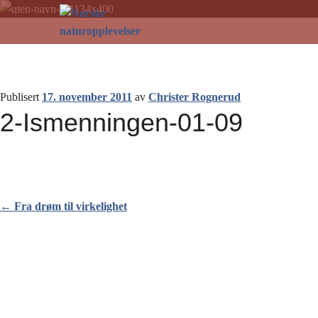
Norske
Gå
Gå
til
til
naturopplevelser
navigasjonen
innhold
Publisert
17. november 2011
av
Christer Rognerud
2-Ismenningen-01-09
←
Fra drøm til virkelighet
Innleggsnavigasjon
Fra drøm til virkelighet