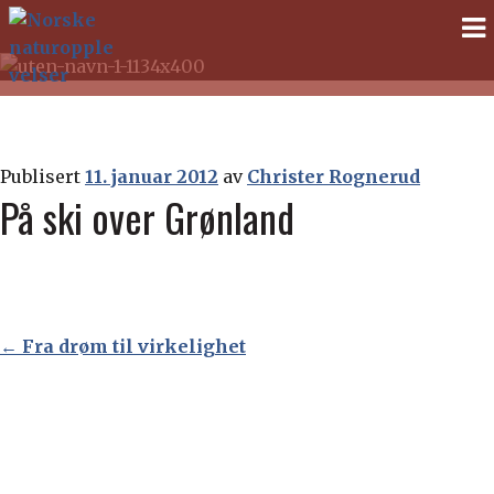
Norske
Gå
Gå
til
til
naturopplevelser
navigasjonen
innhold
Publisert
11. januar 2012
av
Christer Rognerud
På ski over Grønland
Innleggsnavigasjon
←
Fra drøm til virkelighet
Fra drøm til virkelighet