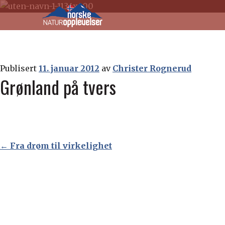
Norske
Gå
Gå
til
til
naturopplevelser
navigasjonen
innhold
Publisert
11. januar 2012
av
Christer Rognerud
Grønland på tvers
Innleggsnavigasjon
←
Fra drøm til virkelighet
Fra drøm til virkelighet