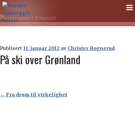
Norske
Gå
Gå
til
til
naturopplevelser
navigasjonen
innhold
Publisert
11. januar 2012
av
Christer Rognerud
På ski over Grønland
Innleggsnavigasjon
←
Fra drøm til virkelighet
Fra drøm til virkelighet