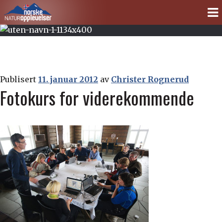
Norske
Gå
Gå
til
til
naturopplevelser
navigasjonen
innhold
Publisert
11. januar 2012
av
Christer Rognerud
Fotokurs for viderekommende