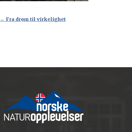
Innleggsnavigasjon
←
Fra drøm til virkelighet
Fra drøm til virkelighet