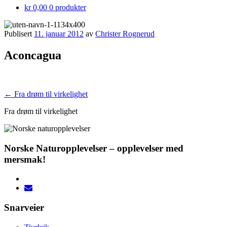
kr 0,00
0 produkter
Publisert
11. januar 2012
av
Christer Rognerud
Aconcagua
Innleggsnavigasjon
←
Fra drøm til virkelighet
Fra drøm til virkelighet
Norske Naturopplevelser – opplevelser med
mersmak!
Snarveier