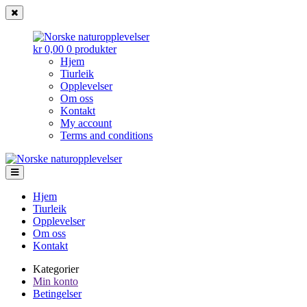
kr 0,00
0 produkter
Hjem
Tiurleik
Opplevelser
Om oss
Kontakt
My account
Terms and conditions
Norske
Gå
Gå
til
til
naturopplevelser
navigasjonen
innhold
Hjem
Tiurleik
Opplevelser
Om oss
Kontakt
Kategorier
Min konto
Betingelser