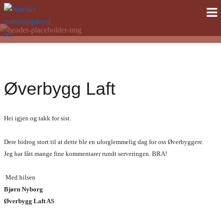
Norske
Gå
Gå
til
til
naturopplevelser
navigasjonen
innhold
Øverbygg Laft
Hei igjen og takk for sist.
Dere bidrog stort til at dette ble en uforglemmelig dag for oss Øverbyggere.
Jeg h
ar fått mange fine kommentarer rundt serveringen. BRA!
Med hilsen
Bjørn Nyborg
Øverbygg Laft AS