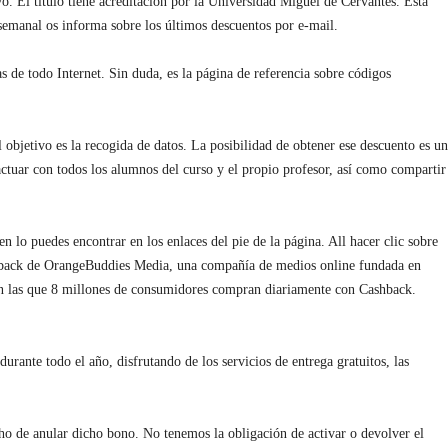
. El título tiene acreditación por la Universidad Miguel de Cervantes. Esta
 semanal os informa sobre los últimos descuentos por e-mail.
as de todo Internet. Sin duda, es la página de referencia sobre códigos
bjetivo es la recogida de datos. La posibilidad de obtener ese descuento es un
ctuar con todos los alumnos del curso y el propio profesor, así como compartir
n lo puedes encontrar en los enlaces del pie de la página. All hacer clic sobre
Cashback de OrangeBuddies Media, una compañía de medios online fundada en
 en las que 8 millones de consumidores compran diariamente con Cashback.
rante todo el año, disfrutando de los servicios de entrega gratuitos, las
cho de anular dicho bono. No tenemos la obligación de activar o devolver el