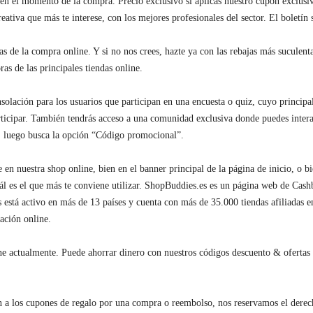
n el momento de la compra. Precio exclusivo si aplicas nuestro cupón exclusivo
eativa que más te interese, con los mejores profesionales del sector. El boletín
as de la compra online. Y si no nos crees, hazte ya con las rebajas más suculent
s de las principales tiendas online.
ción para los usuarios que participan en una encuesta o quiz, cuyo principal o
rticipar. También tendrás acceso a una comunidad exclusiva donde puedes intera
go, luego busca la opción “Código promocional”.
n nuestra shop online, bien en el banner principal de la página de inicio, o bie
 cuál es el que más te conviene utilizar. ShopBuddies.es es un página web de 
está activo en más de 13 países y cuenta con más de 35.000 tiendas afiliadas
ación online.
e actualmente. Puede ahorrar dinero con nuestros códigos descuento & ofertas du
ión a los cupones de regalo por una compra o reembolso, nos reservamos el dere