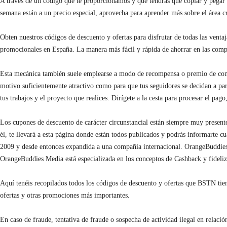
A través de un código que te proporcionamos y que tendrás que copiar y pegar e
semana están a un precio especial, aprovecha para aprender más sobre el área cr
Obten nuestros códigos de descuento y ofertas para disfrutar de todas las ventaj
promocionales en España. La manera más fácil y rápida de ahorrar en las compra
Esta mecánica también suele emplearse a modo de recompensa o premio de consola
motivo suficientemente atractivo como para que tus seguidores se decidan a pa
tus trabajos y el proyecto que realices. Dirígete a la cesta para procesar el pa
Los cupones de descuento de carácter circunstancial están siempre muy presente e
él, te llevará a esta página donde están todos publicados y podrás informarte
2009 y desde entonces expandida a una compañía internacional. OrangeBuddies 
OrangeBuddies Media está especializada en los conceptos de Cashback y fideliz
Aquí tenéis recopilados todos los códigos de descuento y ofertas que BSTN tien
ofertas y otras promociones más importantes.
En caso de fraude, tentativa de fraude o sospecha de actividad ilegal en relac