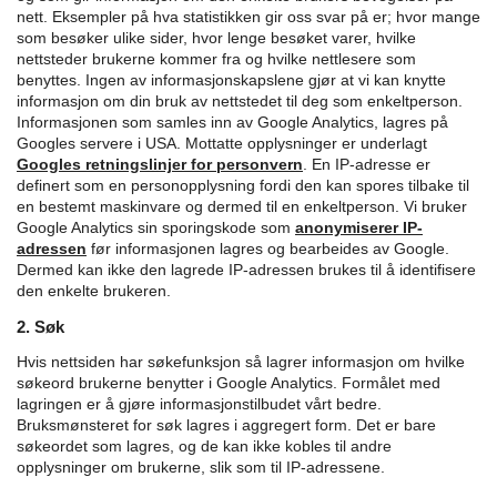
nett. Eksempler på hva statistikken gir oss svar på er; hvor mange
som besøker ulike sider, hvor lenge besøket varer, hvilke
nettsteder brukerne kommer fra og hvilke nettlesere som
benyttes. Ingen av informasjonskapslene gjør at vi kan knytte
informasjon om din bruk av nettstedet til deg som enkeltperson.
Informasjonen som samles inn av Google Analytics, lagres på
Googles servere i USA. Mottatte opplysninger er underlagt
Googles retningslinjer for personvern
.
En IP-adresse er
definert som en personopplysning fordi den kan spores tilbake til
en bestemt maskinvare og dermed til en enkeltperson. Vi bruker
Google Analytics sin sporingskode som
anonymiserer IP-
adressen
før informasjonen lagres og bearbeides av Google.
Dermed kan ikke den lagrede IP-adressen brukes til å identifisere
den enkelte brukeren.
2. Søk
Hvis nettsiden har søkefunksjon så lagrer informasjon om hvilke
søkeord brukerne benytter i Google Analytics. Formålet med
lagringen er å gjøre informasjonstilbudet vårt bedre.
Bruksmønsteret for søk lagres i aggregert form. Det er bare
søkeordet som lagres, og de kan ikke kobles til andre
opplysninger om brukerne, slik som til IP-adressene.