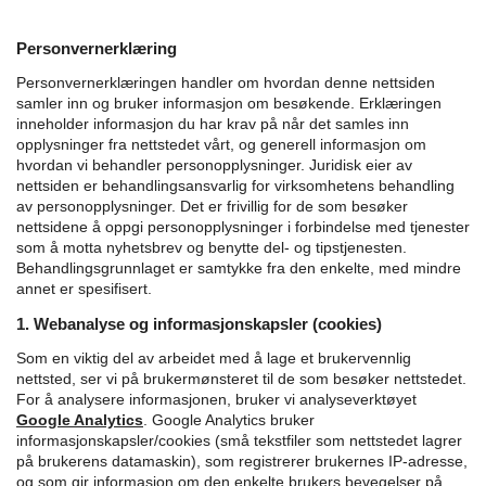
Personvernerklæring
Personvernerklæringen handler om hvordan denne nettsiden
samler inn og bruker informasjon om besøkende. Erklæringen
inneholder informasjon du har krav på når det samles inn
opplysninger fra nettstedet vårt, og generell informasjon om
hvordan vi behandler personopplysninger.
Juridisk eier av
nettsiden er behandlingsansvarlig for virksomhetens behandling
av personopplysninger. Det er frivillig for de som besøker
nettsidene å oppgi personopplysninger i forbindelse med tjenester
som å motta nyhetsbrev og benytte del- og tipstjenesten.
Behandlingsgrunnlaget er samtykke fra den enkelte, med mindre
annet er spesifisert.
1. Webanalyse og informasjonskapsler (cookies)
Som en viktig del av arbeidet med å lage et brukervennlig
nettsted, ser vi på brukermønsteret til de som besøker nettstedet.
For å analysere informasjonen, bruker vi analyseverktøyet
Google Analytics
.
Google Analytics bruker
informasjonskapsler/cookies (små tekstfiler som nettstedet lagrer
på brukerens datamaskin), som registrerer brukernes IP-adresse,
og som gir informasjon om den enkelte brukers bevegelser på