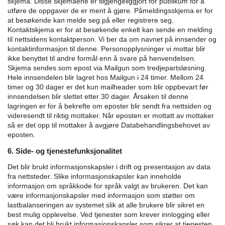
skjema. Disse skjemaene er tilgjengeliggjort for publikum for å
utføre de oppgaver de er ment å gjøre.
Påmeldingsskjema er for
at besøkende kan melde seg på eller registrere seg.
Kontaktskjema er for at besøkende enkelt kan sende en melding
til nettsidens kontaktperson.
Vi ber da om navnet på innsender og
kontaktinformasjon til denne. Personopplysninger vi mottar blir
ikke benyttet til andre formål enn å svare på henvendelsen.
Skjema sendes som epost via Mailgun som tredjepartsløsning.
Hele innsendelen blir lagret hos Mailgun i 24 timer. Mellom 24
timer og 30 dager er det kun mailheader som blir oppbevart før
innsendelsen blir slettet etter 30 dager. Årsaken til denne
lagringen er for å bekrefte om eposter blir sendt fra nettsiden og
videresendt til riktig mottaker.
Når eposten er mottatt av mottaker
så er det opp til mottaker å avgjøre Databehandlingsbehovet av
eposten.
6. Side- og tjenestefunksjonalitet
Det blir brukt informasjonskapsler i drift og presentasjon av data
fra nettsteder. Slike informasjonskapsler kan inneholde
informasjon om språkkode for språk valgt av brukeren. Det kan
være informasjonskapsler med informasjon som støtter om
lastbalanseringen av systemet slik at alle brukere blir sikret en
best mulig opplevelse. Ved tjenester som krever innlogging eller
søk kan det bli brukt informasjonskapsler som sikrer at tjenesten