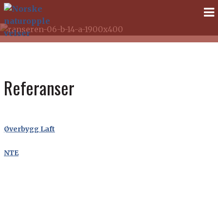
Norske
Gå
Gå
til
til
naturopplevelser
navigasjonen
innhold
Referanser
Øverbygg Laft
NTE