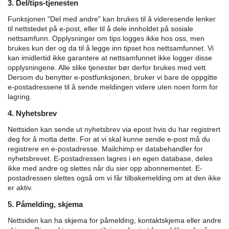
3. Del/tips-tjenesten
Funksjonen "Del med andre" kan brukes til å videresende lenker
til nettstedet på e-post, eller til å dele innholdet på sosiale
nettsamfunn. Opplysninger om tips logges ikke hos oss, men
brukes kun der og da til å legge inn tipset hos nettsamfunnet. Vi
kan imidlertid ikke garantere at nettsamfunnet ikke logger disse
opplysningene. Alle slike tjenester bør derfor brukes med vett.
Dersom du benytter e-postfunksjonen, bruker vi bare de oppgitte
e-postadressene til å sende meldingen videre uten noen form for
lagring.
4. Nyhetsbrev
Nettsiden kan sende ut nyhetsbrev via epost hvis du har registrert
deg for å motta dette. For at vi skal kunne sende e-post må du
registrere en e-postadresse. Mailchimp er databehandler for
nyhetsbrevet. E-postadressen lagres i en egen database, deles
ikke med andre og slettes når du sier opp abonnementet. E-
postadressen slettes også om vi får tilbakemelding om at den ikke
er aktiv.
5. Påmelding, skjema
Nettsiden kan ha skjema for påmelding, kontaktskjema eller andre